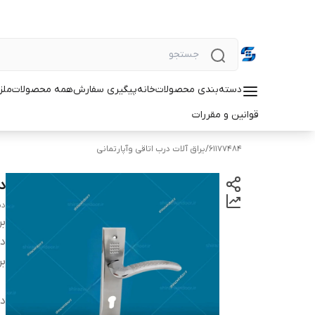
دسته‌بندی محصولات
خانه
پیگیری سفارش
همه محصولات
ملزو
قوانین و مقررات
61177484
/
یراق آلات درب اتاقی وآپارتمانی
د
دس
بر
دس
بر
دس