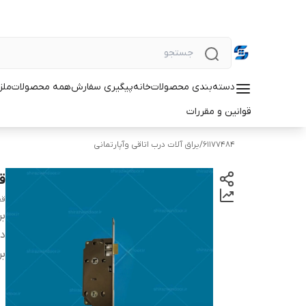
دسته‌بندی محصولات
خانه
پیگیری سفارش
همه محصولات
ملزو
قوانین و مقررات
61177484
/
یراق آلات درب اتاقی وآپارتمانی
قف
قف
بر
دس
بر