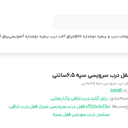
مات درب و پنجره دوجداره upvc
یراق آلات درب پنجره دوجداره آلمونیمی
یراق 
ل درب سرویسی سپه ۶،۵سانتی
ل درب سرویسی سپه ۶،۵سانتی
ند:
sepah
ته‌بندی
:
یراق آلات درب اتاقی وآپارتمانی
چسب‌ها :
09178080250
،
قفل درب سرویسی شیراز
،
قفل درب اتاقی
،
سیلندر درب سویچی
،
قفل سپه