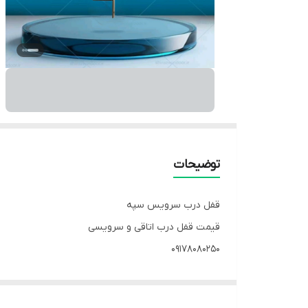
توضیحات
قفل درب سرویس سپه
قیمت قفل درب اتاقی و سرویسی
09178080250
بهترین قیمت قفل درب سرویسی و اتاقی درشیراز
جنس آهن .جنس زبانه برنج