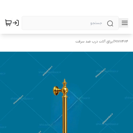
61177484
/
یراق آلات درب ضد سرقت