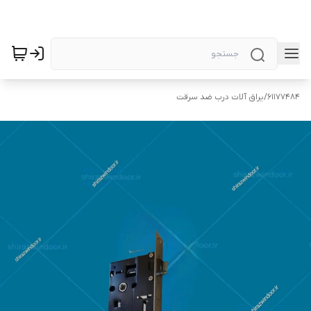
61177484
/
یراق آلات درب ضد سرقت