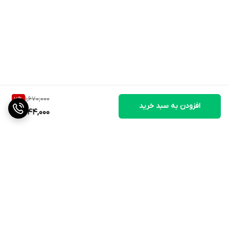
1,670,000
7
%
افزودن به سبد خرید
1,544,000
برگشت به بالا