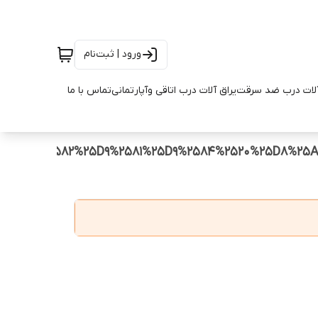
ورود | ثبت‌نام
آلات درب ضد سرقت
یراق آلات درب اتاقی وآپارتمانی
تماس با ما
%25D9%2582%25D9%2581%25D9%2584%2520%25D8%25