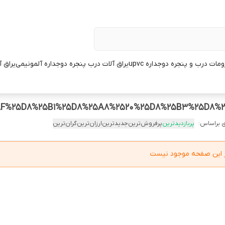
مات درب و پنجره دوجداره upvc
یراق آلات درب پنجره دوجداره آلمونیمی
یراق 
AF%25D8%25B1%25D8%25A8%2520%25D8%25B3%25D8%
 براساس:
پربازدیدترین
پرفروش‌ترین
جدیدترین
ارزان‌ترین
گران‌ترین
در این صفحه موجود نیست