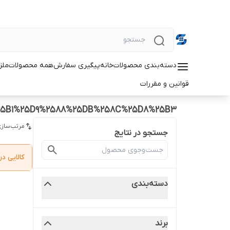
دسته‌بندی محصولات
خانه
پیگیری سفارش
همه محصولات
ملزو
قوانین و مقررات
25B1%25D9%2588%25DB%258C%25D8%25B3
مرتب‌سازی
جستجو در نتایج
کالایی 
دسته‌بندی
برند