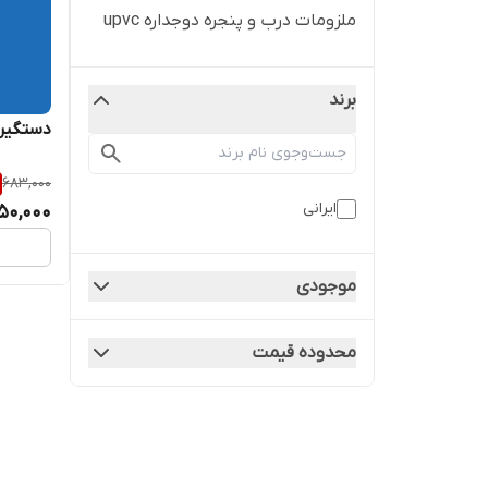
ملزومات درب و پنجره دوجداره upvc
برند
دستگیره 
683,000
ایرانی
50,000
موجودی
محدوده قیمت