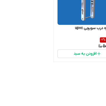
درب سویچی upvc
19
%
5
افزودن به سبد