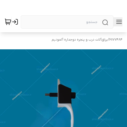
61177484
/
یراق‌آلات درب و پنجره دوجداره آلمونیم